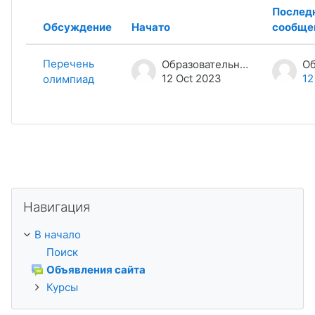
Список обсуждений. Показано 1 из 1 обсуждений
Послед
Обсуждение
Начато
сообще
Статус
Перечень
Образовательный центр «Персей»
12 Oct 2023
12
олимпиад
Пропустить Навигация
Навигация
В начало
Поиск
Объявления сайта
Курсы